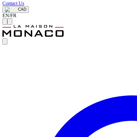
Contact Us
CAD
EN
/
FR