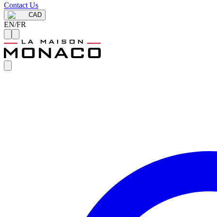
Contact Us
CAD
EN
/
FR