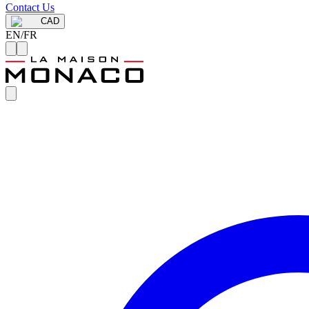
Contact Us
CAD
EN
/
FR