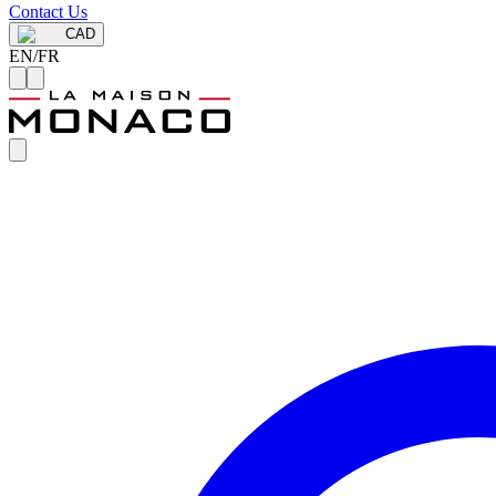
Contact Us
CAD
EN
/
FR