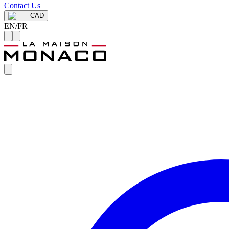
Contact Us
CAD
EN
/
FR