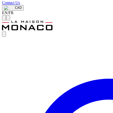
Contact Us
CAD
EN
/
FR