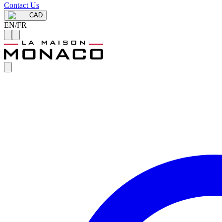
Contact Us
CAD
EN
/
FR