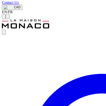
Contact Us
CAD
EN
/
FR