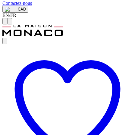
Contactez-nous
CAD
EN
/
FR