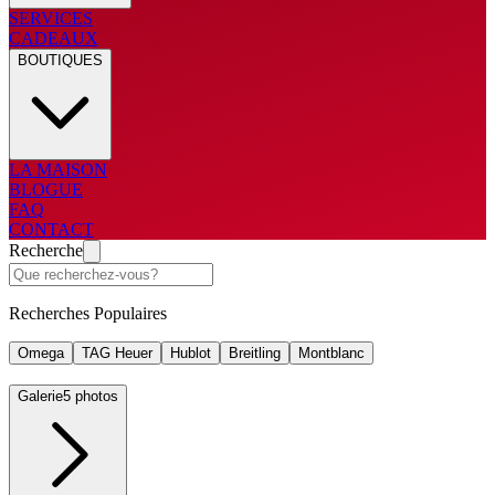
SERVICES
CADEAUX
BOUTIQUES
LA MAISON
BLOGUE
FAQ
CONTACT
Recherche
Recherches Populaires
Omega
TAG Heuer
Hublot
Breitling
Montblanc
Galerie
5 photos