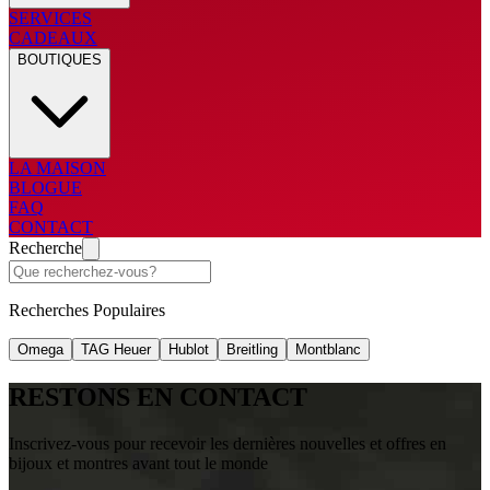
SERVICES
CADEAUX
BOUTIQUES
LA MAISON
BLOGUE
FAQ
CONTACT
Recherche
Recherches Populaires
Omega
TAG Heuer
Hublot
Breitling
Montblanc
RESTONS EN CONTACT
Inscrivez-vous pour recevoir les dernières nouvelles et offres en
bijoux et montres avant tout le monde