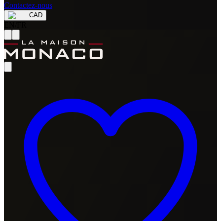
Contactez-nous
CAD
EN
/
FR