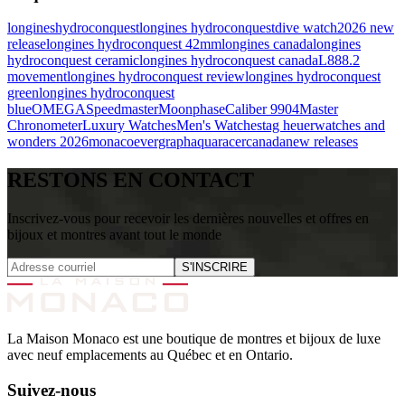
longines
hydroconquest
longines hydroconquest
dive watch
2026 new
release
longines hydroconquest 42mm
longines canada
longines
hydroconquest ceramic
longines hydroconquest canada
L888.2
movement
longines hydroconquest review
longines hydroconquest
green
longines hydroconquest
blue
OMEGA
Speedmaster
Moonphase
Caliber 9904
Master
Chronometer
Luxury Watches
Men's Watches
tag heuer
watches and
wonders 2026
monaco
evergraph
aquaracer
canada
new releases
RESTONS EN CONTACT
Inscrivez-vous pour recevoir les dernières nouvelles et offres en
bijoux et montres avant tout le monde
S'INSCRIRE
La Maison Monaco est une boutique de montres et bijoux de luxe
avec neuf emplacements au Québec et en Ontario.
Suivez-nous