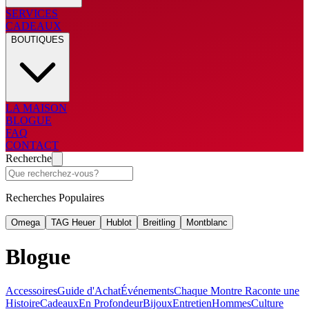
SERVICES
CADEAUX
BOUTIQUES
LA MAISON
BLOGUE
FAQ
CONTACT
Recherche
Recherches Populaires
Omega
TAG Heuer
Hublot
Breitling
Montblanc
Blogue
Accessoires
Guide d'Achat
Événements
Chaque Montre Raconte une
Histoire
Cadeaux
En Profondeur
Bijoux
Entretien
Hommes
Culture