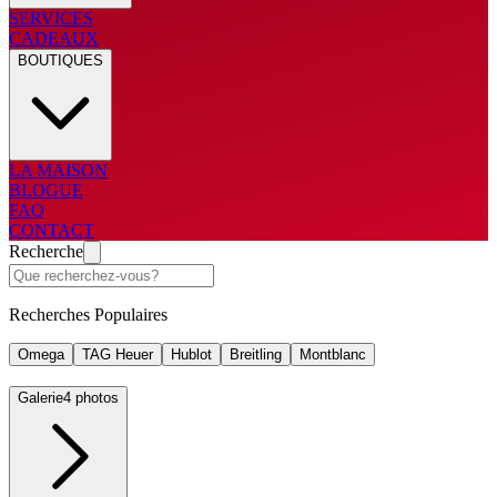
SERVICES
CADEAUX
BOUTIQUES
LA MAISON
BLOGUE
FAQ
CONTACT
Recherche
Recherches Populaires
Omega
TAG Heuer
Hublot
Breitling
Montblanc
Galerie
4 photos