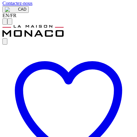
Contactez-nous
CAD
EN
/
FR