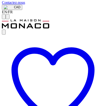
Contactez-nous
CAD
EN
/
FR