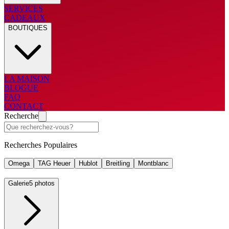
SERVICES
CADEAUX
BOUTIQUES
LA MAISON
BLOGUE
FAQ
CONTACT
Recherche
Recherches Populaires
Omega
TAG Heuer
Hublot
Breitling
Montblanc
Galerie
5 photos