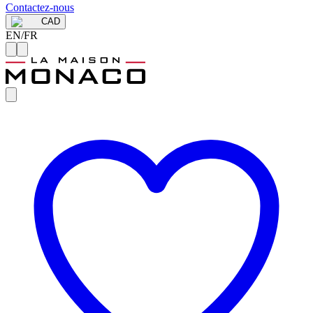
Contactez-nous
CAD
EN
/
FR