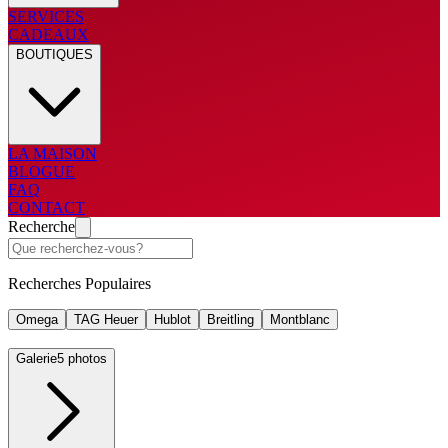
SERVICES
CADEAUX
BOUTIQUES
LA MAISON
BLOGUE
FAQ
CONTACT
Recherche
Recherches Populaires
Omega
TAG Heuer
Hublot
Breitling
Montblanc
Galerie
5 photos