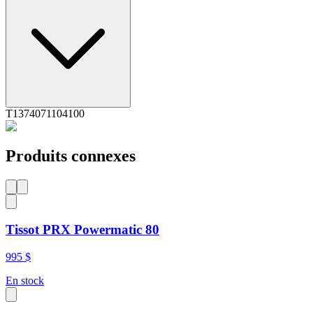
T1374071104100
Produits connexes
Tissot PRX Powermatic 80
995 $
En stock