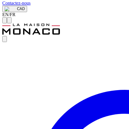
Contactez-nous
CAD
EN
/
FR