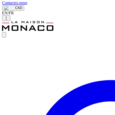
Contactez-nous
CAD
EN
/
FR