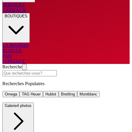
SERVICES
CADEAUX
BOUTIQUES
LA MAISON
BLOGUE
FAQ
CONTACT
Recherche
Recherches Populaires
Omega
TAG Heuer
Hublot
Breitling
Montblanc
Galerie
4 photos