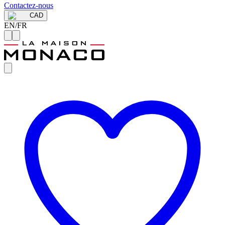
Contactez-nous
CAD
EN
/
FR