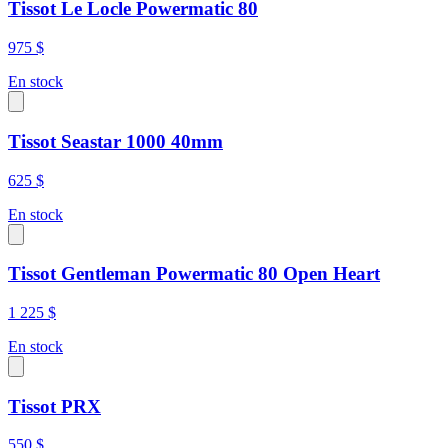
Tissot Le Locle Powermatic 80
975 $
En stock
Tissot Seastar 1000 40mm
625 $
En stock
Tissot Gentleman Powermatic 80 Open Heart
1 225 $
En stock
Tissot PRX
550 $