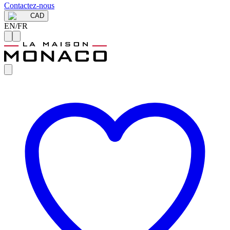
Contactez-nous
CAD
EN
/
FR