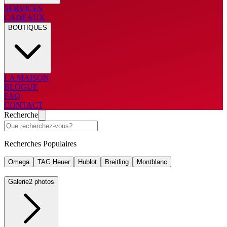
SERVICES
CADEAUX
BOUTIQUES
LA MAISON
BLOGUE
FAQ
CONTACT
Recherche
Recherches Populaires
Omega
TAG Heuer
Hublot
Breitling
Montblanc
Galerie
2 photos