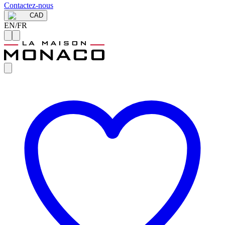
Contactez-nous
CAD
EN
/
FR