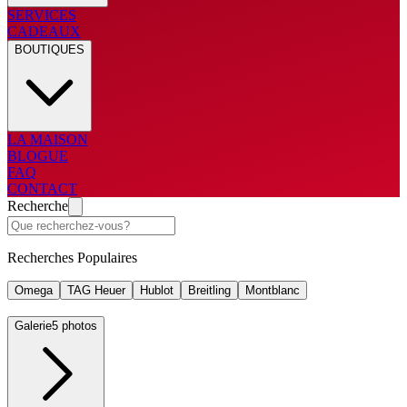
SERVICES
CADEAUX
BOUTIQUES
LA MAISON
BLOGUE
FAQ
CONTACT
Recherche
Recherches Populaires
Omega
TAG Heuer
Hublot
Breitling
Montblanc
Galerie
5 photos