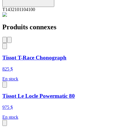
T1432101104100
Produits connexes
Tissot T-Race Chonograph
825 $
En stock
Tissot Le Locle Powermatic 80
975 $
En stock