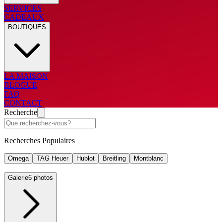
SERVICES
CADEAUX
BOUTIQUES
LA MAISON
BLOGUE
FAQ
CONTACT
Recherche
Recherches Populaires
Omega
TAG Heuer
Hublot
Breitling
Montblanc
Galerie
6 photos