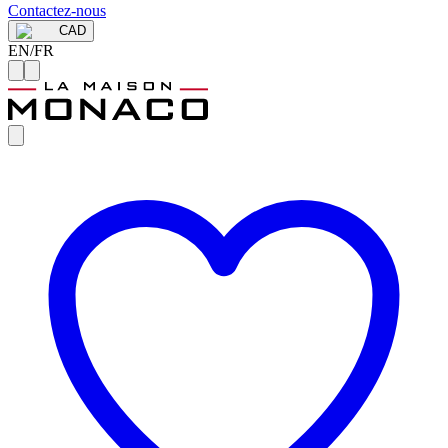
Contactez-nous
CAD
EN
/
FR