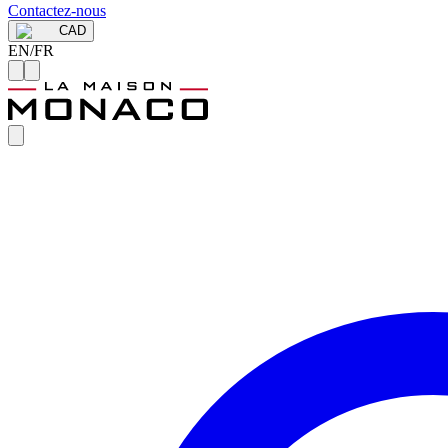
Contactez-nous
CAD
EN
/
FR