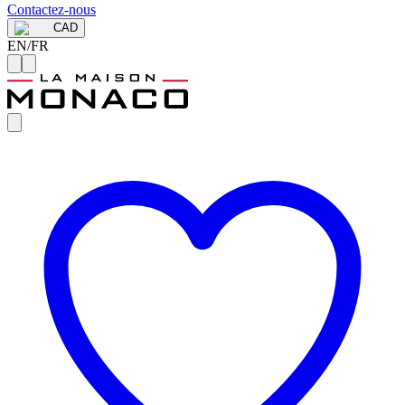
Contactez-nous
CAD
EN
/
FR