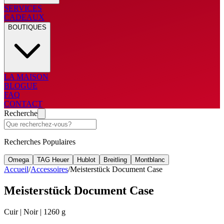
SERVICES
CADEAUX
BOUTIQUES
LA MAISON
BLOGUE
FAQ
CONTACT
Recherche
Recherches Populaires
Omega
TAG Heuer
Hublot
Breitling
Montblanc
Accueil
/
Accessoires
/
Meisterstück Document Case
Meisterstück Document Case
Cuir | Noir | 1260 g