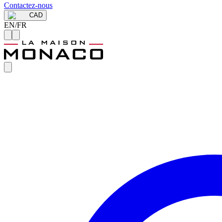
Contactez-nous
CAD
EN
/
FR