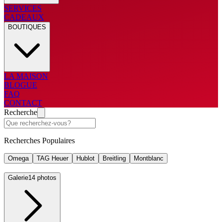
SERVICES
CADEAUX
BOUTIQUES
LA MAISON
BLOGUE
FAQ
CONTACT
Recherche
Recherches Populaires
Omega
TAG Heuer
Hublot
Breitling
Montblanc
Galerie
14 photos