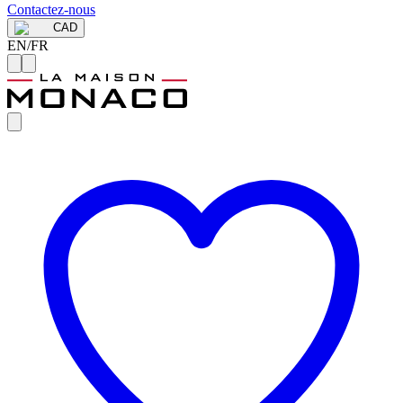
Contactez-nous
CAD
EN
/
FR