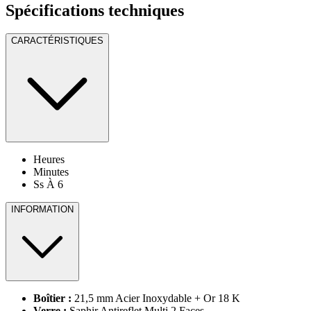
Spécifications techniques
CARACTÉRISTIQUES
Heures
Minutes
Ss À 6
INFORMATION
Boîtier :
21,5 mm Acier Inoxydable + Or 18 K
Verre :
Saphir Antireflet Multi 2 Faces