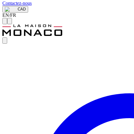
Contactez-nous
CAD
EN
/
FR