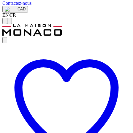
Contactez-nous
CAD
EN
/
FR