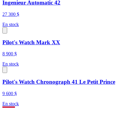
Ingenieur Automatic 42
27 300 $
En stock
Pilot's Watch Mark XX
8 900 $
En stock
Pilot's Watch Chronograph 41 Le Petit Prince
9 600 $
En stock