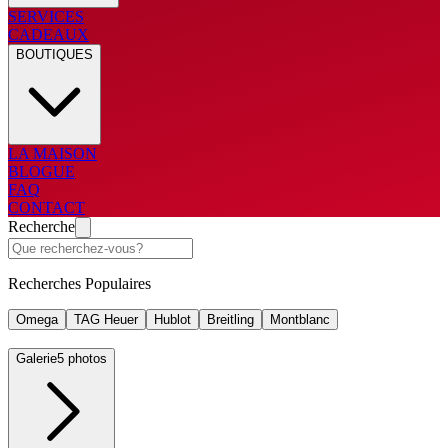
SERVICES
CADEAUX
BOUTIQUES
LA MAISON
BLOGUE
FAQ
CONTACT
Recherche
Recherches Populaires
Omega
TAG Heuer
Hublot
Breitling
Montblanc
Galerie
5 photos