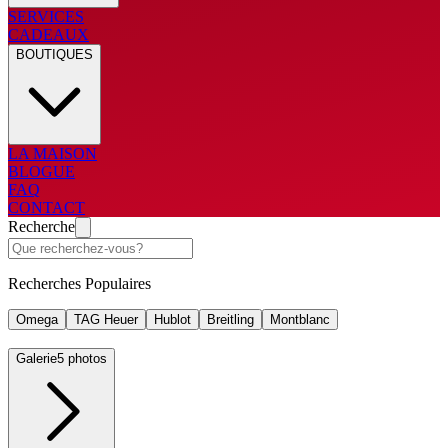
SERVICES
CADEAUX
BOUTIQUES
LA MAISON
BLOGUE
FAQ
CONTACT
Recherche
Recherches Populaires
Omega
TAG Heuer
Hublot
Breitling
Montblanc
Galerie
5 photos