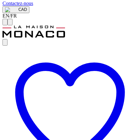
Contactez-nous
CAD
EN
/
FR