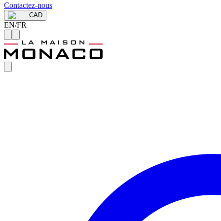
Contactez-nous
CAD
EN
/
FR