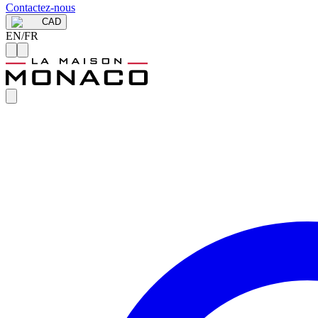
Contactez-nous
CAD
EN
/
FR